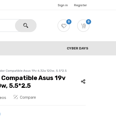
Sign in
Register
0
0
CYBER DAYS
dor Compatible Asus 19v 6.32a 120w, 5.5*2.5
 Compatible Asus 19v
w, 5.5*2.5
Compare
seos
0